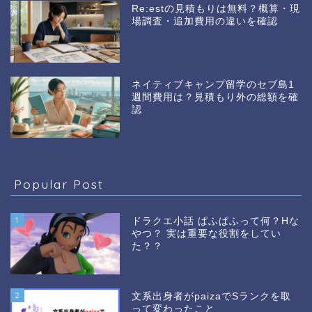
Re:estの見積もりは無料？概算・現
場調査・追加費用の違いを確認
ネイティブキャンプ留学のセブ島1
週間費用は？見積もり外の総額を確
認
Popular Post
1
ドラクエ小話 ぱふぱふって何？Hな
やつ？ 実は重要な役割をしてい
た？？
2
文系出身者がpaizaでSランクを取
って変わったこと