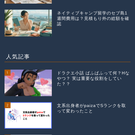
ネイティブキャンプ留学のセブ島1
週間費用は？見積もり外の総額を確
認
人気記事
1
ドラクエ小話 ぱふぱふって何？Hな
やつ？ 実は重要な役割をしてい
た？？
2
文系出身者がpaizaでSランクを取
って変わったこと