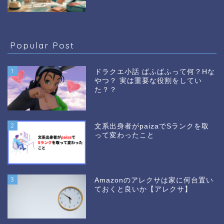
Popular Post
1
ドラクエ小話 ぱふぱふって何？Hな
やつ？ 実は重要な役割をしてい
た？？
2
文系出身者がpaizaでSランクを取
って変わったこと
3
Amazonのアレクサは家に何台置い
ておくと良いか【アレクサ】