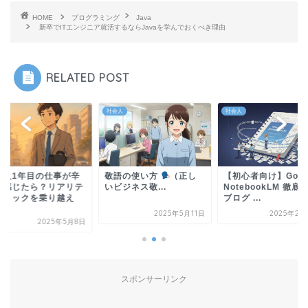
HOME
プログラミング
Java
新卒でITエンジニア就活するならJavaを学んでおくべき理由
RELATED POST
人
社会人
社会人
会人1年目の仕事が辛
敬語の使い方
（正し
【初心者向け】Goog
と感じたら？リアリテ
いビジネス敬...
NotebookLM 徹底
ショックを乗り越え
ブログ ...
.
2025年5月11日
2025年2月
2025年5月8日
スポンサーリンク