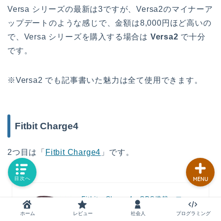
Versa シリーズの最新は3ですが、Versa2のマイナーア
ップデートのような感じで、金額は8,000円ほど高いの
で、Versa シリーズを購入する場合は
Versa2
で十分
レビュー
です。
社会人
※Versa2 でも記事書いた魅力は全て使用できます。
プログラミング
AI
Fitbit Charge4
2つ目は「
Fitbit Charge4
」です。
目次へ
MENU
Fitbit Charge4 GPS搭載 フィッ
トネストラッカー ローズウッド
ホーム
レビュー
社会人
プログラミング
カエレ
posted with