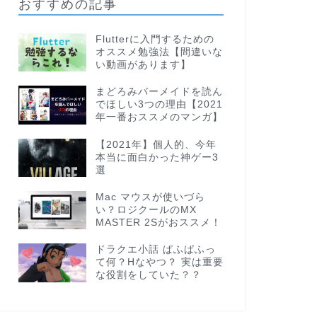
おすすめの記事
Flutterに入門するための
オススメ勉強法【間違いな
い動画があります】
まどろみバーメイドを読ん
でほしい3つの理由【2021
年一番おススメのマンガ】
【2021年】個人的、今年
本当に面白かった神ゲー3
選
Mac マウスが使いづら
い？ロジクールのMX
MASTER 2Sがおススメ！
ドラクエ小話 ぱふぱふっ
て何？Hなやつ？ 実は重要
な役割をしていた？？