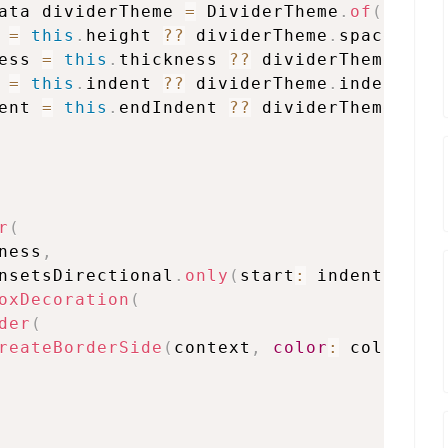
ata dividerTheme 
=
 DividerTheme
.
of
(
conte
 
=
this
.
height 
??
 dividerTheme
.
space 
??
ess 
=
this
.
thickness 
??
 dividerTheme
.
thi
 
=
this
.
indent 
??
 dividerTheme
.
indent 
??
ent 
=
this
.
endIndent 
??
 dividerTheme
.
end
r
(
ness
,
nsetsDirectional
.
only
(
start
:
 indent
,
end
oxDecoration
(
der
(
reateBorderSide
(
context
,
color
:
 color
,
w