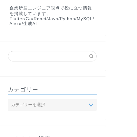
xt
)
;
企業所属エンジニア視点で役に立つ情報
16.0
;
を掲載しています。
ckness 
??
0.0
;
Flutter/Go/React/Java/Python/MySQL/
Alexa/生成AI
0.0
;
Indent 
??
0.0
;
:
 endIndent
)
,
カテゴリー
idth
:
 thickness
)
,