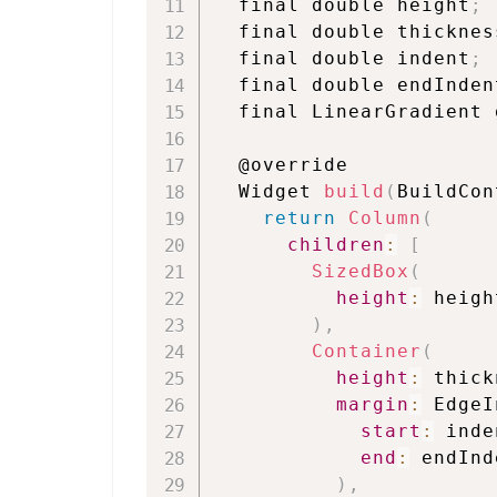
  final double height
;
  final double thicknes
  final double indent
;
  final double endInden
  final LinearGradient 
  @override

  Widget 
build
(
BuildCon
return
Column
(
children
:
[
SizedBox
(
height
:
 heigh
)
,
Container
(
height
:
 thick
margin
:
 EdgeI
start
:
 inde
end
:
 endInd
)
,