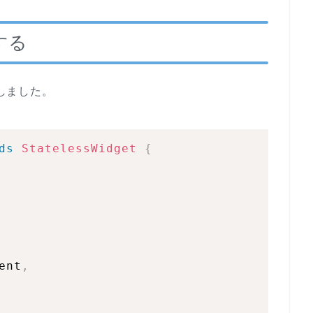
する
成しました。
ds
StatelessWidget
{
ent
,