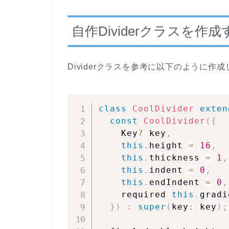
自作Dividerクラスを作成
Dividerクラスを参考に以下のように作
class
CoolDivider
exten
const
CoolDivider
(
{
    Key
?
 key
,
this
.
height 
=
16
,
this
.
thickness 
=
1
,
this
.
indent 
=
0
,
this
.
endIndent 
=
0
,
    required 
this
.
gradi
}
)
:
super
(
key
:
 key
)
;