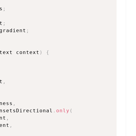
s
;
t
;
gradient
;
text context
)
{
t
,
ness
,
nsetsDirectional
.
only
(
nt
,
ent
,