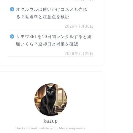
オクルウルは使いかけコスメも売れ
る？返送料と注意点を検証
2026年7月30日
リモワ85Lを10日間レンタルすると総
額いくら？返却日と補償を確認
2026年7月29日
kazup
Backend and mobile app, Alexa engineers