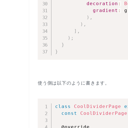
decoration
:
B
gradient
:
 g
)
,
)
,
]
,
)
;
}
}
使う側は以下のように書きます。
class
CoolDividerPage
e
const
CoolDividerPage
  @override
