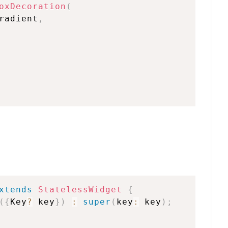
oxDecoration
(
radient
,
xtends
StatelessWidget
{
(
{
Key
?
 key
}
)
:
super
(
key
:
 key
)
;