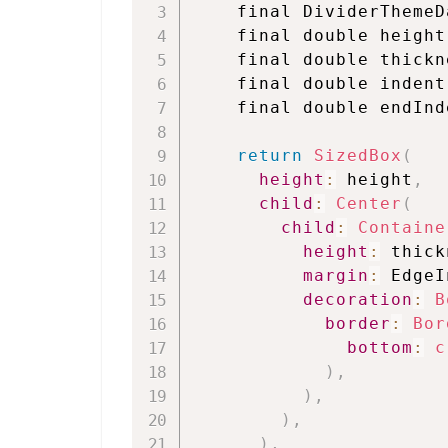
    final DividerThemeD
    final double height
    final double thickn
    final double indent
    final double endInd
return
SizedBox
(
height
:
 height
,
child
:
Center
(
child
:
Containe
height
:
 thick
margin
:
 EdgeI
decoration
:
B
border
:
Bor
bottom
:
c
)
,
)
,
)
,
)
,