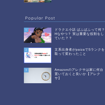
Popular Post
ドラクエ小話 ぱふぱふって何
1
Hなやつ？ 実は重要な役割をし
ていた？？
文系出身者がpaizaでSランクを
2
取って変わったこと
Amazonのアレクサは家に何台
3
置いておくと良いか【アレク
サ】