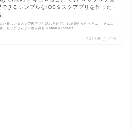
理できるシンプルなiOSタスクアプリを作った
話
また新しいタスク管理アプリ試したけど、結局続かなかった…」 そんな
験、ありませんか? 僕自身も NotionやTodoist …
2026年1月18日