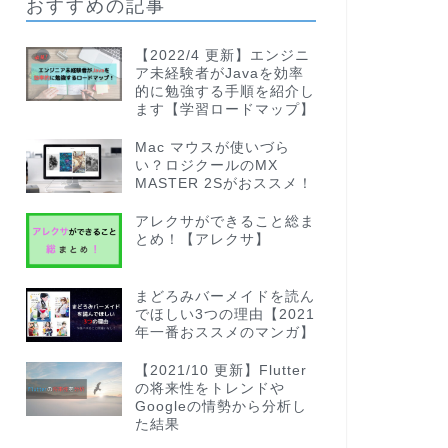
おすすめの記事
【2022/4 更新】エンジニ
ア未経験者がJavaを効率
的に勉強する手順を紹介し
ます【学習ロードマップ】
Mac マウスが使いづら
い？ロジクールのMX
MASTER 2Sがおススメ！
アレクサができること総ま
とめ！【アレクサ】
まどろみバーメイドを読ん
でほしい3つの理由【2021
年一番おススメのマンガ】
【2021/10 更新】Flutter
の将来性をトレンドや
Googleの情勢から分析し
た結果