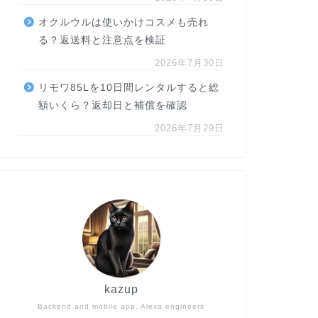
オクルウルは使いかけコスメも売れ
る？返送料と注意点を検証
2026年7月30日
リモワ85Lを10日間レンタルすると総
額いくら？返却日と補償を確認
2026年7月29日
kazup
Backend and mobile app, Alexa engineers