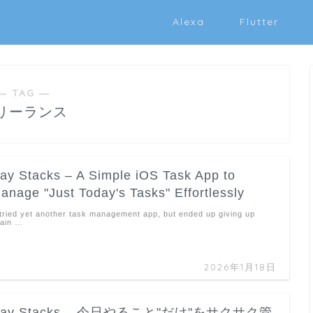
Alexa
Flutter
― TAG ―
リーランス
ay Stacks – A Simple iOS Task App to
anage "Just Today's Tasks" Effortlessly
 tried yet another task management app, but ended up giving up
ain …
2026年1月18日
ay Stacks – 今日やること"だけ"をサクサク管